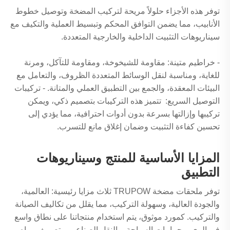
توفر هذه الأجزاء حلولاً مريحة لتركيب المضخة وتوصيل خطوط
الأنابيب، مما يضمن التوافق المحكم وتبسيط العملية والتكيف مع
سيناريوهات التثبيت الداخلية والخارجية المتعددة.
- خراطيم متينة: مقاومة للشيخوخة، ومقاومة للتآكل، ومرنة
للغاية، ومناسبة لنقل الوسائط المتعددة الظروف، والتعامل مع
البيئات المعقدة، والجمع بين التطبيق العملي والمتانة. - تركيبات
التوصيل السريع: تتميز هذه التركيبات بتصميم ذكي، ويمكن
تركيبها وإزالتها بسرعة بدون أدوات احترافية، مما يؤدي إلى
تحسين كفاءة التثبيت وضمان إغلاق مانع للتسرب.
المزايا الأساسية للمنتج وسيناريوهات
التطبيق
توفر ملحقات مضخة TRUPOW ثلاث مزايا رئيسية: العالمية،
والجودة العالية، وسهولة التركيب، مما يقلل من تكاليف الصيانة
والتركيب. كمورد موثوق، يتم استخدام منتجاتنا على نطاق واسع
في الري، وحمامات السباحة، والنقل الصناعي، وتصريف مياه