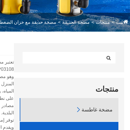
بيت
منتجات
مضخة الحديقة
مضخة حديقة مع خزان الضغط
وهو مصم
المنزل 
منتجات
المياه، 
على نطا
مصادر ال

مضخة غاطسة
البلدية.
توفر إم
ويقدم ا