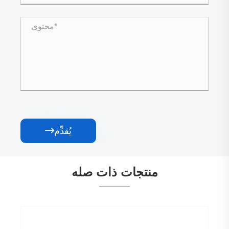
يُقدِّم

منتجات ذات صله