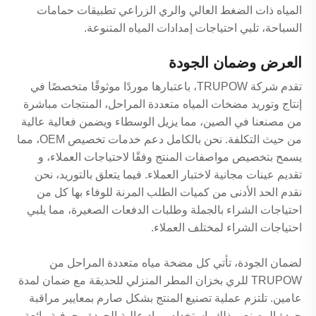
المياه ذات الضغط العالي والري الزراعي تطبيقات حمامات
السباحة، تلبي احتياجات إمدادات المياه المتنوعة.
العرض وضمان الجودة
تقدم شركة TRUPOW، باعتبارها موردًا موثوقًا متخصصًا في
إنتاج وتوريد مضخات المياه متعددة المراحل، المنتجات مباشرة
من مصنعنا في الصين، مما يزيل الوسطاء ويضمن فعالية عالية
من حيث التكلفة. نحن بالكامل دعم خدمات تخصيص OEM، مما
يسمح بتخصيص مواصفات المنتج وفقًا لاحتياجات العملاء، و
تقديم عينات مجانية لاختبار العملاء. فيما يتعلق بالتوريد، نحن
نقدم الحد الأدنى من كميات الطلب المرنة للوفاء بها كل من
احتياجات الشراء بالجملة وطلبات الدفعات الصغيرة، مما يلبي
احتياجات الشراء لمختلف العملاء.
لضمان الجودة، تأتي كل مضخة مياه متعددة المراحل من
TRUPOW للري بخزان المطر المنزلي للحديقة مع ضمان لمدة
عامين. تلتزم عملية تصنيع المنتج بشكل صارم بمعايير مراقبة
جودة المصنع، وذلك باستخدام مواد عالية الجودة وحرفية رائعة