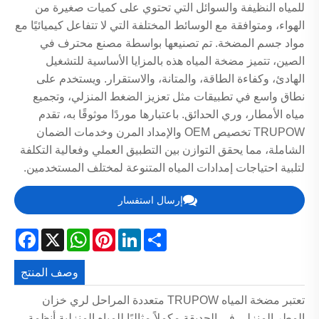
للمياه النظيفة والسوائل التي تحتوي على كميات صغيرة من
الهواء، ومتوافقة مع الوسائط المختلفة التي لا تتفاعل كيميائيًا مع
مواد جسم المضخة. تم تصنيعها بواسطة مصنع محترف في
الصين، تتميز مضخة المياه هذه بالمزايا الأساسية للتشغيل
الهادئ، وكفاءة الطاقة، والمتانة، والاستقرار. ويستخدم على
نطاق واسع في تطبيقات مثل تعزيز الضغط المنزلي، وتجميع
مياه الأمطار، وري الحدائق. باعتبارها موردًا موثوقًا به، تقدم
TRUPOW تخصيص OEM والإمداد المرن وخدمات الضمان
الشاملة، مما يحقق التوازن بين التطبيق العملي وفعالية التكلفة
لتلبية احتياجات إمدادات المياه المتنوعة لمختلف المستخدمين.
إرسال استفسار
acebook
WhatsApp
X
Pinterest
LinkedIn
Share
وصف المنتج
تعتبر مضخة المياه TRUPOW متعددة المراحل لري خزان
المطر المنزلي في الحديقة مكملاً مثاليًا للمياه المنزلية أنظمة