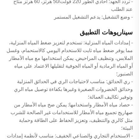
- تردد الجهد: أحادي الطور 220 فولت/50 هرتز، 60 هرتز متاح
عند الطلب
- وضع التشغيل: يدعم التشغيل المستمر
سيناريوهات التطبيق
- إمدادات المياه المنزلية: تستخدم لتعزيز ضغط المياه المنزلية،
مما يوفر ضغط مياه ثابت للاستخدام اليومي كالاستحمام، وغسل
الملابس، وتنظيف المراحيض. يمكن استخدامها مع مياه الأمطار
أو المياه الرمادية أو المياه الجوفية لتقليلها الاعتماد على مياه
الصنبور؛
- ري الحدائق: مناسب لاحتياجات الري في الحدائق المنزلية
وحدائق الخضروات الصغيرة وغيرها بكفاءة توصيل مياه الري
وتوفير تكاليف العمالة؛
- حصاد مياه الأمطار واستخدامها: يمكن ضخ مياه الأمطار من
صهاريج تجميع مياه الأمطار للاستخدامات غير الصالحة للشرب
مثل كالري والتنظيف، وتعزيز الحفاظ على الطاقة وحماية
البيئة؛
- الاستخدام التجاري والصناعي الخفيف: مناسب لأنظمة إمدادات