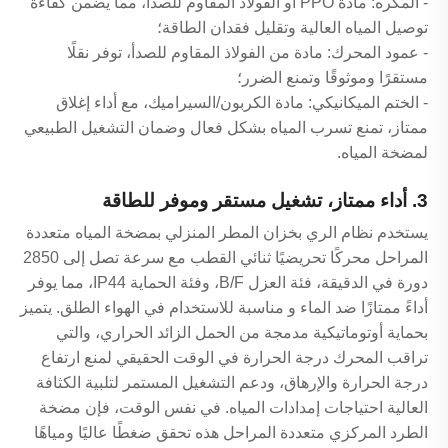
- المكره: مادة PPO أو الفولاذ المقاوم للصدأ، مما يضمن كفاءة
توصيل المياه العالية وتقليل فقدان الطاقة؛
- عمود المحرك: مادة من الفولاذ المقاوم للصدأ، توفر نقلًا
مستقرًا وموثوقًا وتمنع الضرر؛
- الختم الميكانيكي: مادة الكربون/السيراميك، مع أداء إغلاق
ممتاز، تمنع تسرب المياه بشكل فعال وضمان التشغيل الطبيعي
لمضخة المياه.
3. أداء ممتاز، تشغيل مستقر وموفر للطاقة
يستخدم نظام الري بخزان المطر المنزلي بمضخة المياه متعددة
المراحل محركًا تحريضيًا ثنائي القطب مع سرعة تصل إلى 2850
دورة في الدقيقة، فئة العزل B/F، وفئة الحماية IP44، مما يوفر
أداءً ممتازًا ضد الماء و مناسبة للاستخدام في الهواء الطلق. يتميز
بحماية أوتوماتيكية مدمجة من الحمل الزائد الحراري، والتي
تراقب المحرك درجة الحرارة في الوقت الحقيقي لمنع ارتفاع
درجة الحرارة والإرهاق، ودعم التشغيل المستمر لتلبية الكثافة
العالية احتياجات إمدادات المياه. في نفس الوقت، فإن مضخة
الطرد المركزي متعددة المراحل هذه تحقق ضغطًا عاليًا ومياهًا