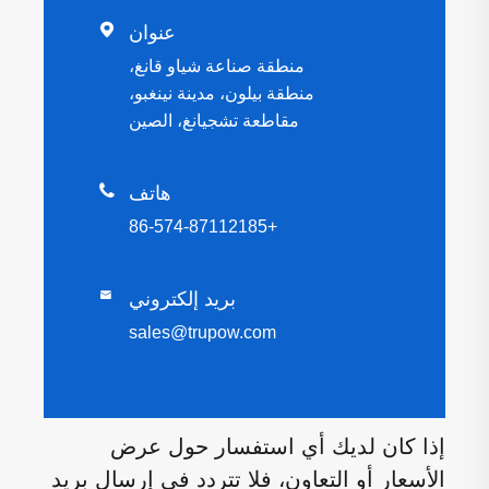

عنوان
منطقة صناعة شياو قانغ،
منطقة بيلون، مدينة نينغبو،
مقاطعة تشجيانغ، الصين

هاتف
+86-574-87112185
بريد إلكتروني

sales@trupow.com
إذا كان لديك أي استفسار حول عرض
الأسعار أو التعاون، فلا تتردد في إرسال بريد