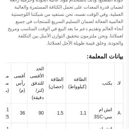
لضمان قدرة المعدات على تحمل الكثافة المستمرة والعالية
العملية. وفي الوقت نفسه، نحن نستفيد من شبكتنا اللوجستية
العالمية الفعالة لضمان التسليم السريع للمنتجات في جميع
أنحاء العالم وتقديم دعم ما بعد البيع في الوقت المناسب ومريح
لعملائنا. ونحن ملتزمون بتحقيق التوازن الأمثل بين التكلفة
والجودة، وخلق قيمة طويلة الأجل لعملائنا.
بيانات المعلمة:
الحد
الأقصى
أقصى
مدخل
الطاقة
الطاقة
لا.
يكتب
للتدفق
رأس
مخرج
(كيلوواط)
(حصان)
(لتر/
(م)
(بوصة
دقيقة)
اتش ام
1 "*
36
90
1.5
1.1
A
سي-3SC
1.25"
اتش ام
1 "*