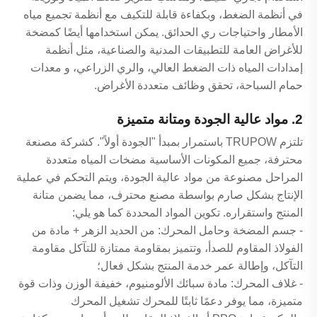
في أنظمة الضغط، وبكفاءة قابلة للتكيف مع أنظمة تجميع مياه
الأمطار واحتياجات ري الحدائق. يمكن استخدامها أيضًا كمضخة
للأغراض العامة للتطبيقات المدنية والصناعية، مثل أنظمة
إمدادات المياه ذات الضغط العالي، والري الزراعي، و معدات
حمام السباحة، تحقق وظائف متعددة الأغراض.
2. مواد عالية الجودة ومتانة متميزة
تلتزم TRUPOW باستمرار بمبدأ "الجودة أولاً". كشركة مصنعة
محترفة، جميع المكونات الأساسية مضخات المياه متعددة
المراحل مصنوعة من مواد عالية الجودة، ويتم التحكم في عملية
الإنتاج بشكل صارم بواسطة مصنع محترف، مما يضمن متانة
المنتج واستقراره. تكوين المواد المحددة كما هو يلي:
- جسم المضخة وحامل المحرك: من الحديد الزهر + مادة من
الفولاذ المقاوم للصدأ، وتتميز بمقاومة ممتازة للتآكل مقاومة
التآكل، وإطالة عمر خدمة المنتج بشكل فعال؛
- غلاف المحرك: مادة سبائك الألومنيوم، خفيفة الوزن وذات قوة
متميزة، مما يوفر دعمًا ثابتًا للمحرك تشغيل المحرك