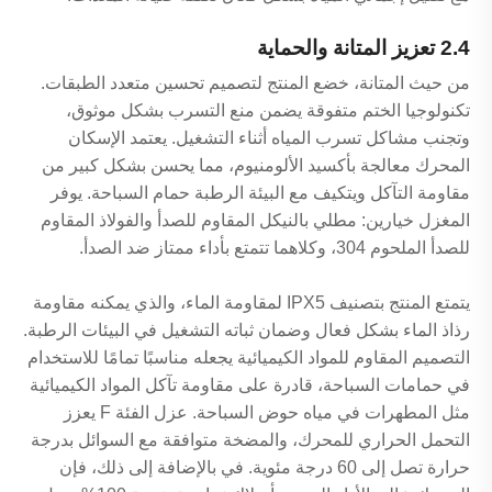
2.4 تعزيز المتانة والحماية
من حيث المتانة، خضع المنتج لتصميم تحسين متعدد الطبقات.
تكنولوجيا الختم متفوقة يضمن منع التسرب بشكل موثوق،
وتجنب مشاكل تسرب المياه أثناء التشغيل. يعتمد الإسكان
المحرك معالجة بأكسيد الألومنيوم، مما يحسن بشكل كبير من
مقاومة التآكل ويتكيف مع البيئة الرطبة حمام السباحة. يوفر
المغزل خيارين: مطلي بالنيكل المقاوم للصدأ والفولاذ المقاوم
للصدأ الملحوم 304، وكلاهما تتمتع بأداء ممتاز ضد الصدأ.
يتمتع المنتج بتصنيف IPX5 لمقاومة الماء، والذي يمكنه مقاومة
رذاذ الماء بشكل فعال وضمان ثباته التشغيل في البيئات الرطبة.
التصميم المقاوم للمواد الكيميائية يجعله مناسبًا تمامًا للاستخدام
في حمامات السباحة، قادرة على مقاومة تآكل المواد الكيميائية
مثل المطهرات في مياه حوض السباحة. عزل الفئة F يعزز
التحمل الحراري للمحرك، والمضخة متوافقة مع السوائل بدرجة
حرارة تصل إلى 60 درجة مئوية. في بالإضافة إلى ذلك، فإن