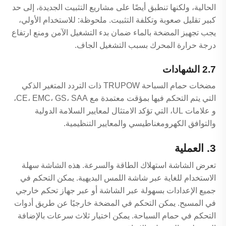
الحالية، ولكنها تنطبق أيضًا على مشاريع التثبيت الجديدة، إلى حد
كبير تقليل صعوبة وتكلفة التثبيت. ملحوظة: للاستخدام الأولي،
يجب تجهيز المضخة بالماء ضمان بدء التشغيل الآمن ومنع ارتفاع
درجة حرارة المحرك بسبب التشغيل الجاف.
2.7 الشهادات
مضخات حمام السباحة TRUPOW ذات التردد المتغير الذكي
التي يتم التحكم فيها بمؤقت معتمدة مع CE، EMC، GS، SAA،
و علامات UL، التي تؤكد الامتثال لمعايير السلامة الدولية
والتوافق الكهرومغناطيسي والمعايير التنظيمية.
3. العملية
تعرض الشاشة استهلاك الطاقة والسرعة. هذه الشاشة سهلة
الاستخدام للغاية عبر شاشة اللمس البديهية. يمكن التحكم في
جميع الإعدادات بسهولة عبر الشاشة أو عبر جهاز تحكم خارجي
في المسبح. يمكن التحكم في المضخة خارجيًا عن طريق أدوات
التحكم في حمام السباحة. يمكن اختيار ثلاث سرعات بالإضافة