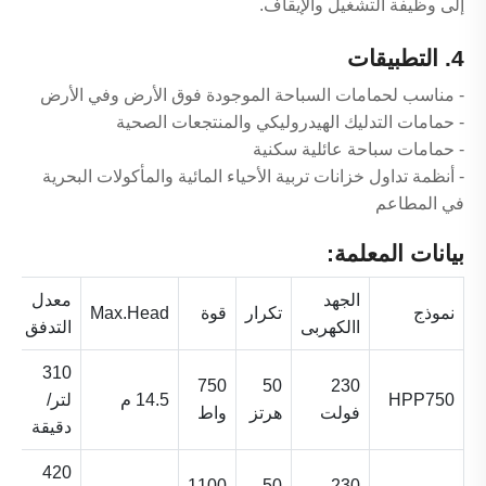
إلى وظيفة التشغيل والإيقاف.
4. التطبيقات
- مناسب لحمامات السباحة الموجودة فوق الأرض وفي الأرض
- حمامات التدليك الهيدروليكي والمنتجعات الصحية
- حمامات سباحة عائلية سكنية
- أنظمة تداول خزانات تربية الأحياء المائية والمأكولات البحرية
في المطاعم
بيانات المعلمة:
الجهد
معدل
ع
نموذج
تكرار
قوة
Max.Head
االكهربى
التدفق
ا
310
750
50
230
HPP750
14.5 م
لتر/
3 
فولت
هرتز
واط
دقيقة
420
1100
50
230