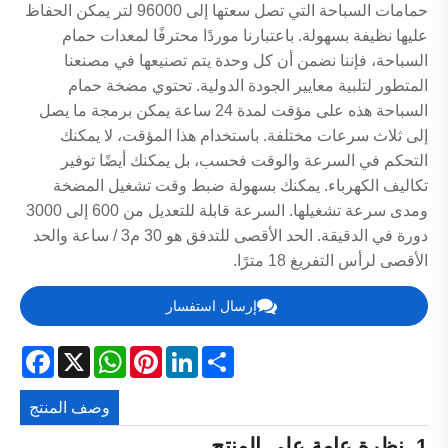
حمامات السباحة التي تصل سعتها إلى 96000 لتر يمكن الحفاظ
عليها نظيفة بسهولة. باعتبارنا موردًا محترفًا لمعدات حمام
السباحة، فإننا نضمن أن كل وحدة يتم تصنيعها في مصنعنا
المتطور لتلبية معايير الجودة الدولية. تحتوي مضخة حمام
السباحة هذه على مؤقت لمدة 24 ساعة يمكن برمجة ما يصل
إلى ثلاث سرعات مختلفة. باستخدام هذا المؤقت، لا يمكنك
التحكم في السرعة والوقت فحسب، بل يمكنك أيضًا توفير
تكاليف الكهرباء. يمكنك بسهولة ضبط وقت تشغيل المضخة
ومدى سرعة تشغيلها. السرعة قابلة للتعديل من 600 إلى 3000
دورة في الدقيقة. الحد الأقصى للتدفق هو 30 م3 / ساعة والحد
الأقصى لرأس التفريغ 18 مترًا.
إرسال استفسار
acebook
WhatsApp
X
Pinterest
LinkedIn
Share
وصف المنتج
1. نظرة عامة على المنتج