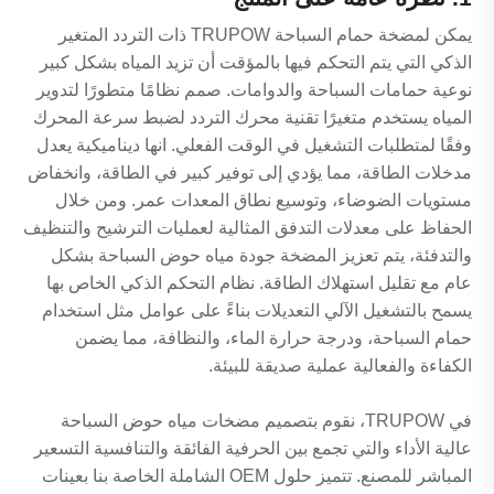
يمكن لمضخة حمام السباحة TRUPOW ذات التردد المتغير
الذكي التي يتم التحكم فيها بالمؤقت أن تزيد المياه بشكل كبير
نوعية حمامات السباحة والدوامات. صمم نظامًا متطورًا لتدوير
المياه يستخدم متغيرًا تقنية محرك التردد لضبط سرعة المحرك
وفقًا لمتطلبات التشغيل في الوقت الفعلي. انها ديناميكية يعدل
مدخلات الطاقة، مما يؤدي إلى توفير كبير في الطاقة، وانخفاض
مستويات الضوضاء، وتوسيع نطاق المعدات عمر. ومن خلال
الحفاظ على معدلات التدفق المثالية لعمليات الترشيح والتنظيف
والتدفئة، يتم تعزيز المضخة جودة مياه حوض السباحة بشكل
عام مع تقليل استهلاك الطاقة. نظام التحكم الذكي الخاص بها
يسمح بالتشغيل الآلي التعديلات بناءً على عوامل مثل استخدام
حمام السباحة، ودرجة حرارة الماء، والنظافة، مما يضمن
الكفاءة والفعالية عملية صديقة للبيئة.
في TRUPOW، نقوم بتصميم مضخات مياه حوض السباحة
عالية الأداء والتي تجمع بين الحرفية الفائقة والتنافسية التسعير
المباشر للمصنع. تتميز حلول OEM الشاملة الخاصة بنا بعينات