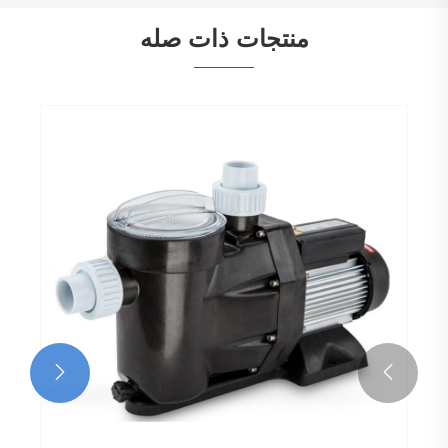
منتجات ذات صله

