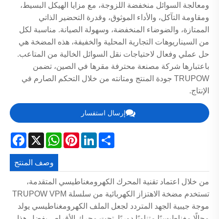
ومعالجة السوائل منخفضة اللزوجة، مع مزايا الهيكل البسيط،
ومقاومة التآكل، والأداء الموثوق، وقدرة التحضير الذاتي
الممتازة، والضوضاء المنخفضة، وسهولة الصيانة. مناسبة لكل
من السيناريوهات التجارية المحلية والخفيفة، هذه المضخة هي
حل عملي وفعال لاحتياجات نقل السوائل الخالية من المتاعب.
باعتبارها شركة مصنعة محترفة مقرها في الصين، تضمن
TRUPOW جودة المنتج ومتانته من خلال التحكم الصارم في
الإنتاج.
إرسال استفسار
acebook
WhatsApp
X
Pinterest
LinkedIn
Share
وصف المنتج
من خلال اعتماد تقنية المحرك الكهرومغناطيسي المتقدمة،
تستخدم مضخة الاهتزاز الكهربائية من سلسلة TRUPOW VPM
موجة جيبية الجهد المتردد لجعل الملف الكهرومغناطيسي يولد
مجالًا مغناطيسيًا متناوبًا دوريًا. تحت محرك الأقراص بفضل هذا