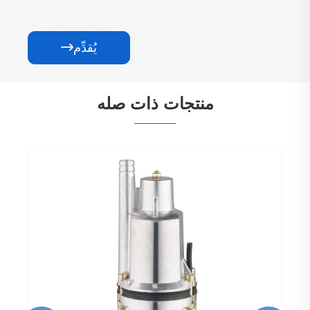
يُقدِّم

منتجات ذات صله