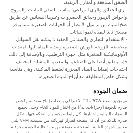
الشقق الشاهقة والمنازل الريفية.
- ري الحدائق والري الزراعي: مناسب لسقي النباتات والمروج
وأحواض الزهور وحدائق الخضروات وغيرها البساتين عن طريق
ضخ المياه من براميل الأمطار أو الخزانات الصغيرة، مما يوفر
مصدرًا ثابتًا للمياه لنمو النباتات.
- الاستخدام التجاري والصناعي الخفيف: يمكنه نقل السوائل
منخفضة اللزوجة للورش الصغيرة وتغذية المياه إليها المعدات
الأوتوماتيكية الصغيرة مثل أجهزة الترطيب. وبالإضافة إلى ذلك،
فإنه ينطبق أيضا على الصناعية والمعدنية المنشآت لمختلف
احتياجات إمدادات المياه المعززة لضغط الماكينة، وهي مناسبة
بشكل خاص للمطابقة مع أبراج المياه الصغيرة.
ضمان الجودة
تم تجهيز مصنع TRUPOW الاحترافي بمعدات إنتاج متقدمة وفحص
صارم للجودة الإجراءات. بدءًا من اختيار المواد الخام وحتى تجميع
المنتجات النهائية واختبارها، كل رابط موجود يتم التحكم فيها بشكل
صارم للتأكد من أن كل مضخة اهتزاز كهربائية من سلسلة VPM تلبي
معايير الجودة العالية. المضخة مصنوعة من مواد عالية الجودة وحرفية