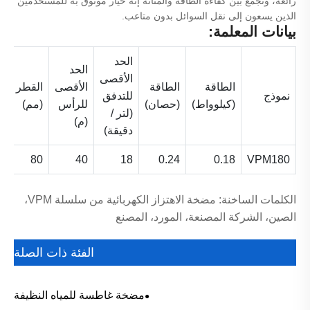
رائعة، وتجمع بين كفاءة الطاقة والمتانة إنه خيار موثوق به للمستخدمين
الذين يسعون إلى نقل السوائل بدون متاعب.
بيانات المعلمة:
الحد
الحد
الأقصى
الطاقة
الطاقة
الأقصى
القطر
ا
نموذج
للتدفق
(كيلوواط)
(حصان)
للرأس
(مم)
(
(لتر /
(م)
دقيقة)
2
80
40
18
0.24
0.18
VPM180
الكلمات الساخنة: مضخة الاهتزاز الكهربائية من سلسلة VPM،
الصين، الشركة المصنعة، المورد، المصنع
الفئة ذات الصلة
مضخة غاطسة للمياه النظيفة